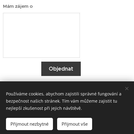
Mám zájem o
Objednat
Používáme cookies, abychom zajistili správné fungování a
© CLUB 2024
bezpečnost našich stránek. Tím vám můžeme zajistit tu
nejlepší zkušenost při jejich návštěvě.
Cookies
Jazyky
Přijmout nezbytné
Přijmout vše
Čeština
English