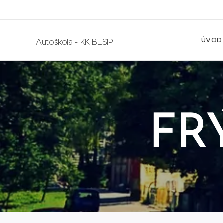
ÚVOD
Autoškola - KK BESIP
FR