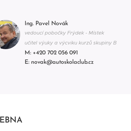
Ing. Pavel Novák
vedoucí pobočky Frýdek - Místek
učitel výuky a výcviku kurzů skupiny B
M: +420 702 056 091
E: novak@autoskolaclub.cz
ČEBNA