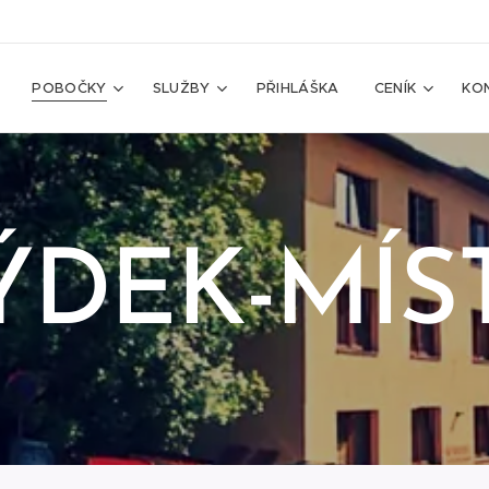
POBOČKY
SLUŽBY
PŘIHLÁŠKA
CENÍK
KO
ÝDEK-MÍS