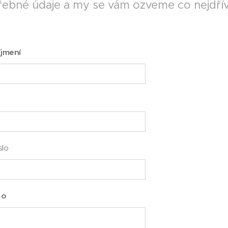
ebné údaje a my se vám ozveme co nejdřív
íjmení
slo
 o