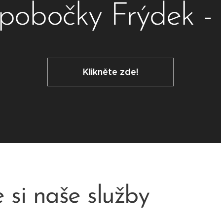
pobočky Frýdek -
Klikněte zde!
 si naše služby