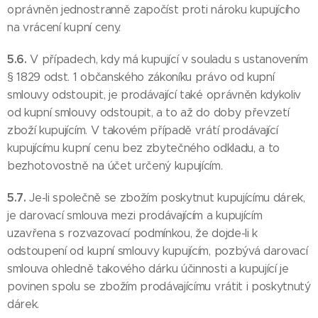
oprávněn jednostranně započíst proti nároku kupujícího
na vrácení kupní ceny.
5.6.
V případech, kdy má kupující v souladu s ustanovením
§ 1829 odst. 1 občanského zákoníku právo od kupní
smlouvy odstoupit, je prodávající také oprávněn kdykoliv
od kupní smlouvy odstoupit, a to až do doby převzetí
zboží kupujícím. V takovém případě vrátí prodávající
kupujícímu kupní cenu bez zbytečného odkladu, a to
bezhotovostně na účet určený kupujícím.
5.7.
Je-li společně se zbožím poskytnut kupujícímu dárek,
je darovací smlouva mezi prodávajícím a kupujícím
uzavřena s rozvazovací podmínkou, že dojde-li k
odstoupení od kupní smlouvy kupujícím, pozbývá darovací
smlouva ohledně takového dárku účinnosti a kupující je
povinen spolu se zbožím prodávajícímu vrátit i poskytnutý
dárek.