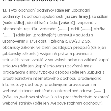
1.1.
Tyto obchodní podmínky (dále jen „obchodní
[název firmy]
podmínky“) obchodní společnosti
, se sídlem
[vaše sídlo]
[vaše ič]
, identifikační číslo:
, zapsané v
[………]
[………]
obchodním rejstříku vedeném
, oddíl
, vložka
[……….]
(dále jen „prodávající“) upravují v souladu s
ustanovením § 1751 odst. 1 zákona č. 89/2012 Sb.,
občanský zákoník, ve znění pozdějších předpisů (dále jen
„občanský zákoník“) vzájemná práva a povinnosti
smluvních stran vzniklé v souvislosti nebo na základě kupní
smlouvy (dále jen „kupní smlouva“) uzavírané mezi
prodávajícím a jinou fyzickou osobou (dále jen „kupující“)
prostřednictvím internetového obchodu prodávajícího.
Internetový obchod je prodávajícím provozován na
[………]
webové stránce umístěné na internetové adrese
(dále jen „webová stránka“), a to prostřednictvím rozhraní
webové stránky (dále jen „webové rozhraní obchodu“).