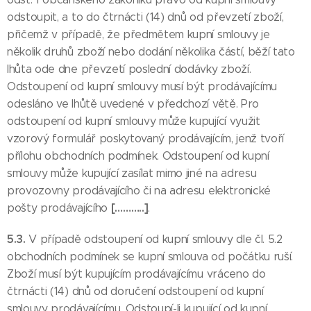
odstoupit, a to do čtrnácti (14) dnů od převzetí zboží,
přičemž v případě, že předmětem kupní smlouvy je
několik druhů zboží nebo dodání několika částí, běží tato
lhůta ode dne převzetí poslední dodávky zboží.
Odstoupení od kupní smlouvy musí být prodávajícímu
odesláno ve lhůtě uvedené v předchozí větě. Pro
odstoupení od kupní smlouvy může kupující využit
vzorový formulář poskytovaný prodávajícím, jenž tvoří
přílohu obchodních podmínek. Odstoupení od kupní
smlouvy může kupující zasílat mimo jiné na adresu
provozovny prodávajícího či na adresu elektronické
[………..]
pošty prodávajícího
.
5.3.
V případě odstoupení od kupní smlouvy dle čl. 5.2
obchodních podmínek se kupní smlouva od počátku ruší.
Zboží musí být kupujícím prodávajícímu vráceno do
čtrnácti (14) dnů od doručení odstoupení od kupní
smlouvy prodávajícímu. Odstoupí-li kupující od kupní