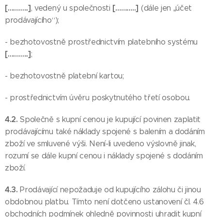
[………..]
[………..]
, vedený u společnosti
(dále jen „účet
prodávajícího“);
- bezhotovostně prostřednictvím platebního systému
[………..]
;
- bezhotovostně platební kartou;
- prostřednictvím úvěru poskytnutého třetí osobou.
4.2.
Společně s kupní cenou je kupující povinen zaplatit
prodávajícímu také náklady spojené s balením a dodáním
zboží ve smluvené výši. Není-li uvedeno výslovně jinak,
rozumí se dále kupní cenou i náklady spojené s dodáním
zboží.
4.3.
Prodávající nepožaduje od kupujícího zálohu či jinou
obdobnou platbu. Tímto není dotčeno ustanovení čl. 4.6
obchodních podmínek ohledně povinnosti uhradit kupní