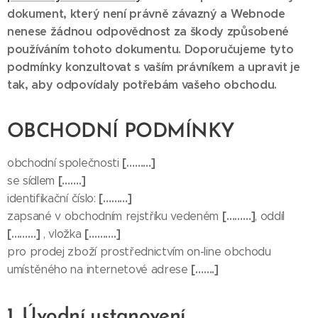
dokument, který není právně závazný a Webnode
nenese žádnou odpovědnost za škody způsobené
používáním tohoto dokumentu. Doporučujeme tyto
podmínky konzultovat s vaším právníkem a upravit je
tak, aby odpovídaly potřebám vašeho obchodu.
OBCHODNÍ PODMÍNKY
[………]
obchodní společnosti
[…….]
se sídlem
[………]
identifikační číslo:
[………]
zapsané v obchodním rejstříku vedeném
, oddíl
[………]
[……….]
, vložka
pro prodej zboží prostřednictvím on-line obchodu
[…….]
umístěného na internetové adrese
1. Úvodní ustanovení