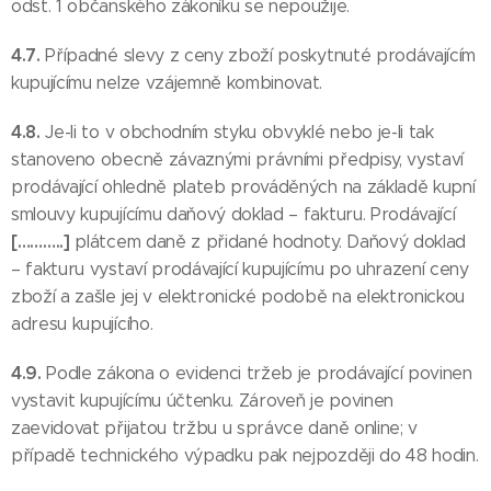
odst. 1 občanského zákoníku se nepoužije.
4.7.
Případné slevy z ceny zboží poskytnuté prodávajícím
kupujícímu nelze vzájemně kombinovat.
4.8.
Je-li to v obchodním styku obvyklé nebo je-li tak
stanoveno obecně závaznými právními předpisy, vystaví
prodávající ohledně plateb prováděných na základě kupní
smlouvy kupujícímu daňový doklad – fakturu. Prodávající
[………..]
plátcem daně z přidané hodnoty. Daňový doklad
– fakturu vystaví prodávající kupujícímu po uhrazení ceny
zboží a zašle jej v elektronické podobě na elektronickou
adresu kupujícího.
4.9.
Podle zákona o evidenci tržeb je prodávající povinen
vystavit kupujícímu účtenku. Zároveň je povinen
zaevidovat přijatou tržbu u správce daně online; v
případě technického výpadku pak nejpozději do 48 hodin.