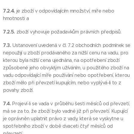
7.2.4.
je zboží v odpovídajícím množství, míře nebo
hmotnosti a
7.2.5.
zboží vyhovuje požadavkům právních předpisů.
7.3.
Ustanovení uvedená v čl. 7.2 obchodních podmínek se
nepoužijí u zboží prodávaného za nižší cenu na vadu, pro
kterou byla nižší cena ujednána, na opotřebení zboží
způsobené jeho obvyklým užíváním, u použitého zboží na
vadu odpovídající míře používání nebo opotřebení, kterou
zboží mělo při převzetí kupujícím, nebo vyplývá-li to z
povahy zboží.
7.4.
Projeví-li se vada v průběhu šesti měsíců od převzetí,
má se za to, že zboží bylo vadné již při převzetí. Kupující
je oprávněn uplatnit právo z vady, která se vyskytne u
spotřebního zboží v době dvaceti čtyř měsíců od
převzetí.