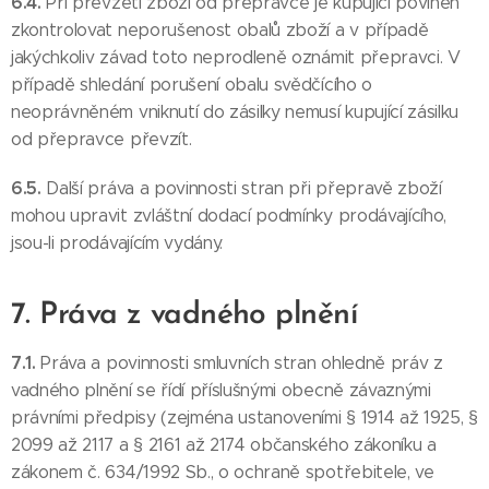
6.4.
Při převzetí zboží od přepravce je kupující povinen
zkontrolovat neporušenost obalů zboží a v případě
jakýchkoliv závad toto neprodleně oznámit přepravci. V
případě shledání porušení obalu svědčícího o
neoprávněném vniknutí do zásilky nemusí kupující zásilku
od přepravce převzít.
6.5.
Další práva a povinnosti stran při přepravě zboží
mohou upravit zvláštní dodací podmínky prodávajícího,
jsou-li prodávajícím vydány.
7. Práva z vadného plnění
7.1.
Práva a povinnosti smluvních stran ohledně práv z
vadného plnění se řídí příslušnými obecně závaznými
právními předpisy (zejména ustanoveními § 1914 až 1925, §
2099 až 2117 a § 2161 až 2174 občanského zákoníku a
zákonem č. 634/1992 Sb., o ochraně spotřebitele, ve