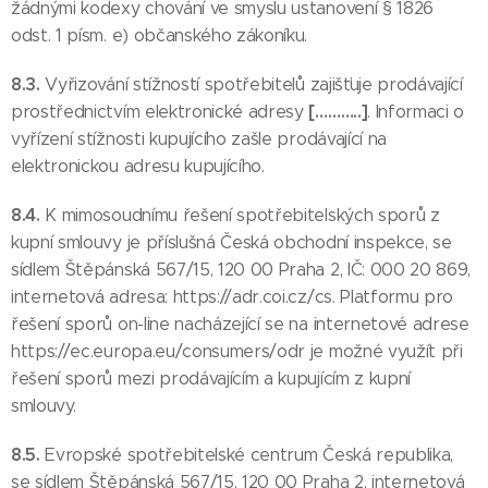
žádnými kodexy chování ve smyslu ustanovení § 1826
odst. 1 písm. e) občanského zákoníku.
8.3.
Vyřizování stížností spotřebitelů zajišťuje prodávající
[………..]
prostřednictvím elektronické adresy
. Informaci o
vyřízení stížnosti kupujícího zašle prodávající na
elektronickou adresu kupujícího.
8.4.
K mimosoudnímu řešení spotřebitelských sporů z
kupní smlouvy je příslušná Česká obchodní inspekce, se
sídlem Štěpánská 567/15, 120 00 Praha 2, IČ: 000 20 869,
internetová adresa: https://adr.coi.cz/cs. Platformu pro
řešení sporů on-line nacházející se na internetové adrese
https://ec.europa.eu/consumers/odr je možné využít při
řešení sporů mezi prodávajícím a kupujícím z kupní
smlouvy.
8.5.
Evropské spotřebitelské centrum Česká republika,
se sídlem Štěpánská 567/15, 120 00 Praha 2, internetová