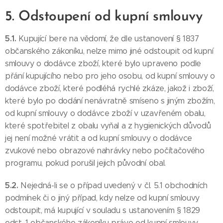
5. Odstoupení od kupní smlouvy
5.1.
Kupující bere na vědomí, že dle ustanovení § 1837
občanského zákoníku, nelze mimo jiné odstoupit od kupní
smlouvy o dodávce zboží, které bylo upraveno podle
přání kupujícího nebo pro jeho osobu, od kupní smlouvy o
dodávce zboží, které podléhá rychlé zkáze, jakož i zboží,
které bylo po dodání nenávratně smíseno s jiným zbožím,
od kupní smlouvy o dodávce zboží v uzavřeném obalu,
které spotřebitel z obalu vyňal a z hygienických důvodů
jej není možné vrátit a od kupní smlouvy o dodávce
zvukové nebo obrazové nahrávky nebo počítačového
programu, pokud porušil jejich původní obal.
5.2.
Nejedná-li se o případ uvedený v čl. 5.1 obchodních
podmínek či o jiný případ, kdy nelze od kupní smlouvy
odstoupit, má kupující v souladu s ustanovením § 1829
odst. 1 občanského zákoníku právo od kupní smlouvy